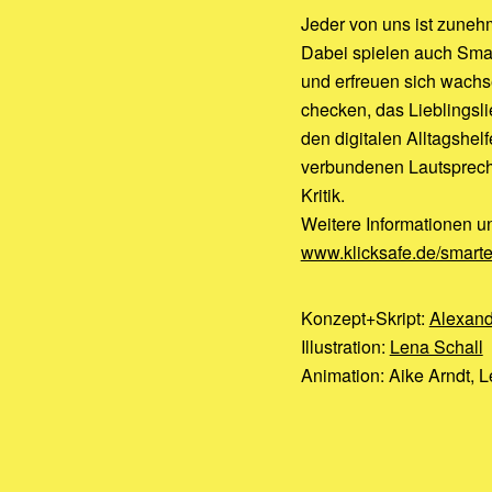
Jeder von uns ist zune
Dabei spielen auch Sma
und erfreuen sich wachs
checken, das Lieblingsl
den digitalen Alltagshel
verbundenen Lautspreche
Kritik.
Weitere Informationen u
www.klicksafe.de/smart
Konzept+Skript:
Alexan
Illustration:
Lena Schall
Animation: Aike Arndt, 