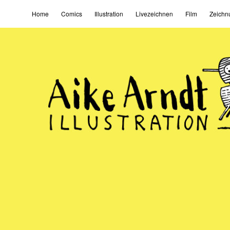
Home
Comics
Illustration
Livezeichnen
Film
Zeichn