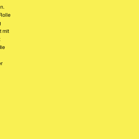
n.
Rolle
g
 mit
t
die
er