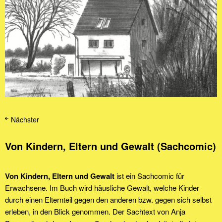
Nächster
Von Kindern, Eltern und Gewalt (Sachcomic)
Von Kindern, Eltern und Gewalt
ist ein Sachcomic für
Erwachsene. Im Buch wird häusliche Gewalt, welche Kinder
durch einen Elternteil gegen den anderen bzw. gegen sich selbst
erleben, in den Blick genommen. Der Sachtext von Anja